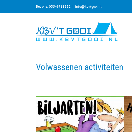
Bel ons: 035-6911832
|
info@kbvtgooi.nl
Volwassenen activiteiten