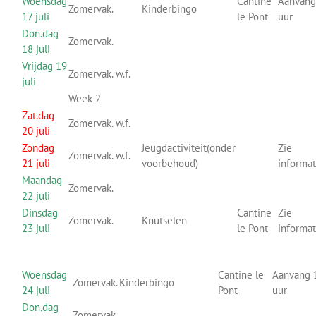
Woensdag
Cantine
Aanvang
Zomervak.
Kinderbingo
17 juli
le Pont
uur
Don.dag
Zomervak.
18 juli
Vrijdag 19
Zomervak. w.f.
juli
Week 2
Zat.dag
Zomervak. w.f.
20 juli
Zondag
Jeugdactiviteit(onder
Zie
Zomervak. w.f.
21 juli
voorbehoud)
informa
Maandag
Zomervak.
22 juli
Dinsdag
Cantine
Zie
Zomervak.
Knutselen
23 juli
le Pont
informa
Woensdag
Cantine le
Aanvang 
Zomervak.
Kinderbingo
24 juli
Pont
uur
Don.dag
Zomervak.