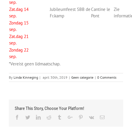
sep.
Zat.dag 14
Jubileumfeest SBB de
Cantine le
Zie
sep.
Fr.kamp
Pont
informati
Zondag 15
sep.
Zat.dag 21
sep.
Zondag 22
sep.
*Vereist geen lidmaatschap.
By
Linda Kinneging
|
april 30th, 2019
|
Geen categorie
|
0 Comments
Share This Story, Choose Your Platform!
Facebook
Twitter
Linkedin
Reddit
Tumblr
Google+
Pinterest
Vk
Email