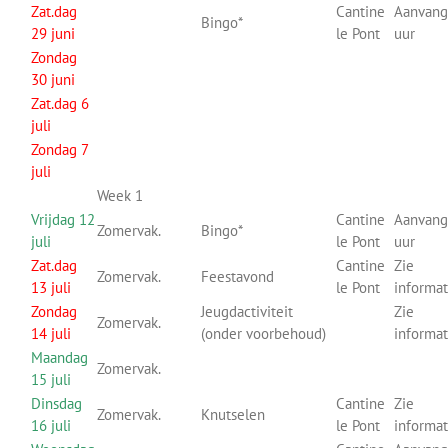
Zat.dag
Cantine
Aanvang
Bingo*
29 juni
le Pont
uur
Zondag
30 juni
Zat.dag 6
juli
Zondag 7
juli
Week 1
Vrijdag 12
Cantine
Aanvang
Zomervak.
Bingo*
juli
le Pont
uur
Zat.dag
Cantine
Zie
Zomervak.
Feestavond
13 juli
le Pont
informa
Zondag
Jeugdactiviteit
Zie
Zomervak.
14 juli
(onder voorbehoud)
informa
Maandag
Zomervak.
15 juli
Dinsdag
Cantine
Zie
Zomervak.
Knutselen
16 juli
le Pont
informa