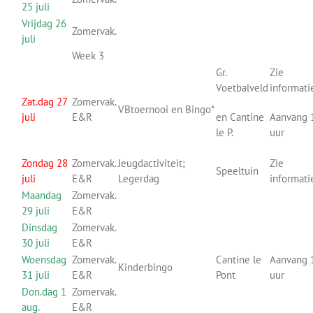
25 juli
Vrijdag 26
Zomervak.
juli
Week 3
Gr.
Zie
Voetbalveld
informati
Zat.dag 27
Zomervak.
VBtoernooi en Bingo*
juli
E&R
en Cantine
Aanvang 
le P.
uur
Zondag 28
Zomervak.
Jeugdactiviteit;
Zie
Speeltuin
juli
E&R
Legerdag
informati
Maandag
Zomervak.
29 juli
E&R
Dinsdag
Zomervak.
30 juli
E&R
Woensdag
Zomervak.
Cantine le
Aanvang 
Kinderbingo
31 juli
E&R
Pont
uur
Don.dag 1
Zomervak.
aug.
E&R