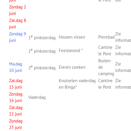
Zondag 2
juni
Zat.dag 8
juni
Zondag 9
Zie
e
Houten vissen
Pierebad
1
pinksterdag
juni
informa
Cantine
Zie
e
Feestavond *
1
pinksterdag
le Pont
informa
Buiten
Ma.dag
Zie
e
Eieren zoeken
de
2
pinksterdag
10 juni
informa
camping
Zat.dag
Knutselen vaderdag
Cantine
Zie
15 juni
en Bingo*
le Pont
informa
Zondag
Vaderdag
16 juni
Zat.dag
22 juni
Zondag
23 juni