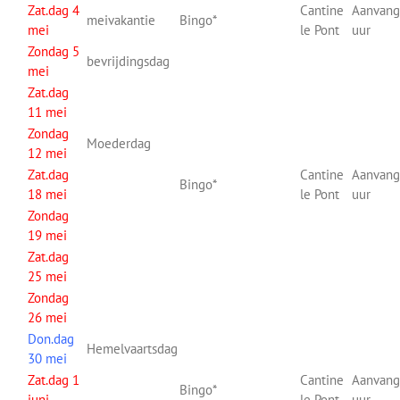
Zat.dag 4
Cantine
Aanvang
meivakantie
Bingo*
mei
le Pont
uur
Zondag 5
bevrijdingsdag
mei
Zat.dag
11 mei
Zondag
Moederdag
12 mei
Zat.dag
Cantine
Aanvang
Bingo*
18 mei
le Pont
uur
Zondag
19 mei
Zat.dag
25 mei
Zondag
26 mei
Don.dag
Hemelvaartsdag
30 mei
Zat.dag 1
Cantine
Aanvang
Bingo*
juni
le Pont
uur