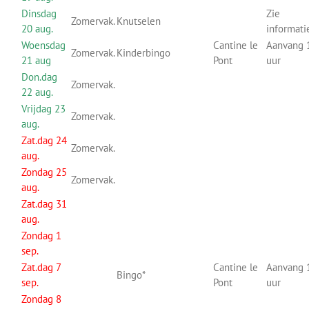
Dinsdag
Zie
Zomervak.
Knutselen
20 aug.
informati
Woensdag
Cantine le
Aanvang 
Zomervak.
Kinderbingo
21 aug
Pont
uur
Don.dag
Zomervak.
22 aug.
Vrijdag 23
Zomervak.
aug.
Zat.dag 24
Zomervak.
aug.
Zondag 25
Zomervak.
aug.
Zat.dag 31
aug.
Zondag 1
sep.
Zat.dag 7
Cantine le
Aanvang 
Bingo*
sep.
Pont
uur
Zondag 8