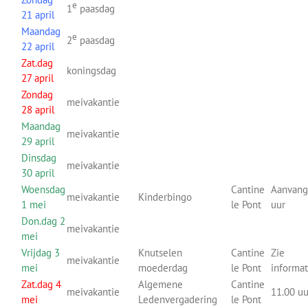
e
1
paasdag
21 april
Maandag
e
2
paasdag
22 april
Zat.dag
koningsdag
27 april
Zondag
meivakantie
28 april
Maandag
meivakantie
29 april
Dinsdag
meivakantie
30 april
Woensdag
Cantine
Aanvang
meivakantie
Kinderbingo
1 mei
le Pont
uur
Don.dag 2
meivakantie
mei
Vrijdag 3
Knutselen
Cantine
Zie
meivakantie
mei
moederdag
le Pont
informa
Zat.dag 4
Algemene
Cantine
meivakantie
11.00 uu
mei
Ledenvergadering
le Pont