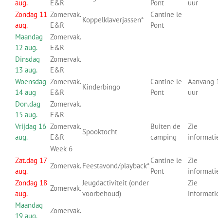
aug.
E&R
Pont
uur
Zondag 11
Zomervak.
Cantine le
Koppelklaverjassen*
aug.
E&R
Pont
Maandag
Zomervak.
12 aug.
E&R
Dinsdag
Zomervak.
13 aug.
E&R
Woensdag
Zomervak.
Cantine le
Aanvang 
Kinderbingo
14 aug
E&R
Pont
uur
Don.dag
Zomervak.
15 aug.
E&R
Vrijdag 16
Zomervak.
Buiten de
Zie
Spooktocht
aug.
E&R
camping
informati
Week 6
Zat.dag 17
Cantine le
Zie
Zomervak.
Feestavond/playback*
aug.
Pont
informati
Zondag 18
Jeugdactiviteit (onder
Zie
Zomervak.
aug.
voorbehoud)
informati
Maandag
Zomervak.
19 aug.