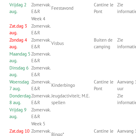
Vrijdag 2
Zomervak.
Cantine le
Zie
Feestavond
aug.
E&R
Pont
informati
Week 4
Zat.dag 3
Zomervak.
aug.
E&R
Zondag 4
Zomervak.
Buiten de
Zie
Visbus
aug.
E&R
camping
informati
Maandag 5
Zomervak.
aug.
E&R
Dinsdag 6
Zomervak.
aug.
E&R
Woensdag
Zomervak.
Cantine le
Aanvang 
Kinderbingo
7 aug.
E&R
Pont
uur
Donderdag
Zomervak.
Jeugdactiviteit; M.E.
Zie
8 aug.
E&R
spellen
informati
Vrijdag 9
Zomervak.
aug.
E&R
Week 5
Zat.dag 10
Zomervak.
Cantine le
Aanvang 
Bingo*